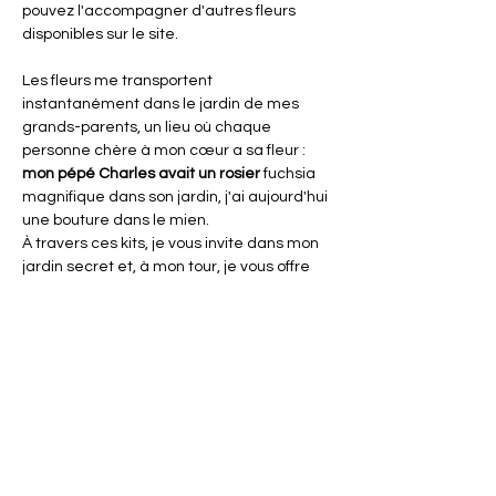
pouvez l'accompagner d'autres fleurs
disponibles sur le site.
Les fleurs me transportent
instantanément dans le jardin de mes
grands-parents, un lieu où chaque
personne chère à mon cœur a sa fleur :
mon pépé Charles avait un rosier
fuchsia
magnifique dans son jardin, j'ai aujourd'hui
une bouture dans le mien.
À travers ces kits, je vous invite dans mon
jardin secret et, à mon tour, je vous offre
des graines symboliques pour que vous
puissiez faire fleurir votre propre jardin de
souvenirs et de beauté.
ENVOI
Chaque kit est réalisé et empaqueté par
mes soins après votre commande, celui-ci