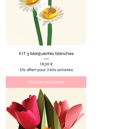
KIT 3 Marguerites blanches
Prix
16,00 €
5% offert pour 3 kits achetés
Ajouter au panier