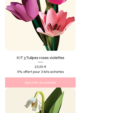
KIT 3 Tulipes roses violettes
Prix
23,00 €
5% offert pour 3 kits achetés
Ajouter au panier