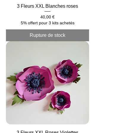
3 Fleurs XXL Blanches roses
Prix
40,00 €
5% offert pour 3 kits achetés
Rupture de stock
3 Fleurs XXL Roses Violettes