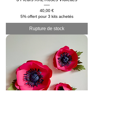
Prix
40,00 €
5% offert pour 3 kits achetés
Rupture de stock
3 Fleurs XXL Fuchsia