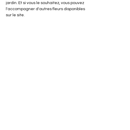
jardin. Et si vous le souhaitez, vous pouvez
l'accompagner d'autres fleurs disponibles
sur le site.
Les fleurs me transportent instantanément
dans le jardin de mes grands-parents, un lieu
où chaque personne chère à mon cœur a sa
fleur : le jardin de mon papi Emile était rempli
de Dahlia orange et rouge.
À travers ces kits, je vous invite dans mon
jardin secret et, à mon tour, je vous offre des
graines symboliques pour que vous puissiez
faire fleurir votre propre jardin de souvenirs
et de beauté.
ENVOI
Chaque kit est réalisé et empaqueté par
mes soins après votre commande, celui-
sera envoyé sous 2 SEMAINES.