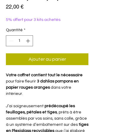
Prix
22,00 €
5% offert pour 3 kits achetés
Quantité
*
Ajouter au panier
Votre coffret contient tout le nécessaire
pour faire fleurir
3 dahlias pompons en
papier rouges oranges
dans votre
intérieur.
J’ai soigneusement
prédécoupé les
feuillages, pétales et tiges
, prêts à être
assemblés par vos soins, sans colle, grâce
à un système d’emboîtement sur des
tiges
en Plexiglass recyclables
que j’ai élaboré